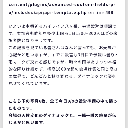
content/plugins/advanced-custom-fields-pr
o/includes/api/api-template.php
on line
499
いよいよ本番迫るハイライフ八ヶ岳、会場設営は順調で
す。参加者も昨年を多少上回る1日1200ｰ300人ほどの来
場者数となりそうです。
この記事を見ている皆さんはなんと言っても、お天気が
心配かと思いますが、すでに設営も3日目で予報は曇りと
雨マークが交わる感じですが、時々の雨はありつつ本格
的な降りは続かず、標高1600m超の会場は雲と同じ高さ
の世界で、どんどんと移り変わる、ダイナミックな姿を
見せてくれています。
ーーー
こちら下の写真6枚、全て今日9/9の設営準備の中で撮っ
たものです。
会場の天候変化のダイナミックと、一瞬一瞬の絶景が伝
わるかと思います。