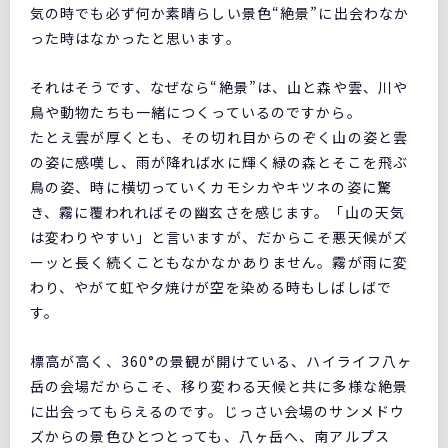
気の時でも必ず何か素晴らしい景色“絶景”に出会わなか
った時はなかったと思います。
それはそうです、なぜなら“絶景”は、山と森や雲、川や
鳥や動物たちも一緒につくっているのですから。
たとえ雲が厚くとも、その切れ目からのぞく山の姿と雲
の姿に感嘆し、雨が降れば水に輝く緑の森とそこを飛ぶ
鳥の姿、時に横切っていくカモシカやキツネの姿に驚
き、霧に覆われればその幽玄さを感じます。「山の天気
は変わりやすい」と言いますが、だからこそ悪天候がズ
ーッと長く続くこともなかなかありません。霧が雨に変
わり、やがて虹や夕焼けが空を染める時もしばしばで
す。
標高が高く、360°の景観が開けている、ハイライフ八ヶ
岳の会場だからこそ、移り変わる天候と共に多様な絶景
に出会ってもらえるのです。じっさい会場のサンメドウ
ズからの景色ひとつとっても、八ヶ岳へ、南アルプス