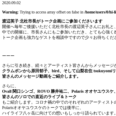
2020.09.02
Warning
: Trying to access array offset on false in
/home/users/0/hi-l
渡辺英子 北杜市長がトーク企画にご参加くださいます
開催へ毎年ご後援いただく北杜市長の渡辺英子さんにお礼と
中での開催に、市長さんにもご参加いただき、とても心強く
トーク企画も強力なゲストを相談中ですので少々お待ちくだ
ーーー
さらに引き続き、続々とアーティスト皆さんからメッセージ
クラムボンから原田郁子、bird、そして山梨在住 tsukuyomi
皆さんのメッセージ動画をご紹介します。
さらに、
Ovall 関口シンゴ、ROVO 勝井祐二、Polaris オオヤユウスケ
皆さんのソロでの直近のライブ＆トーク
もご紹介します。コロナ禍の中でのそれぞれのアーティスト
Polarisオオヤユウスケのトークでは後半に、
ハイライフ八ヶ岳に向けての想いもしっかり語られています