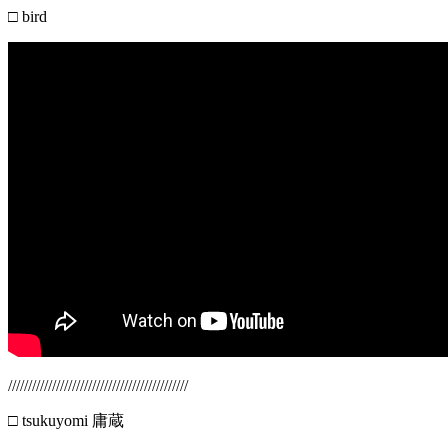
□ bird
/////////////////////////////////////////////
□ tsukuyomi 庸蔵