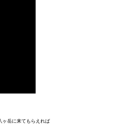
八ヶ岳に来てもらえれば
。