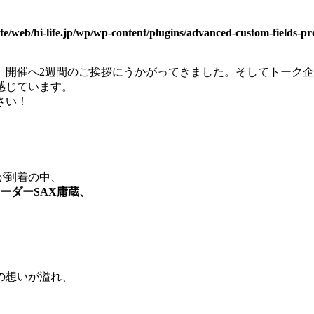
ife/web/hi-life.jp/wp/wp-content/plugins/advanced-custom-fields-pr
、開催へ2週間のご挨拶にうかがってきました。そしてトーク
感じています。
さい！
が到着の中、
リーダーSAX庸蔵、
、
の想いが溢れ、
。