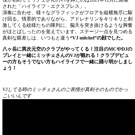
された「ハイライフ・エクスプレス」。
演奏に合わせ、様々なグラフィックがフロアを縦横無尽に駆
け回る。情景的でありながら、アドレナリンをキリキリと刺
激してくる紋様たちの隊列に、脳天を突き抜けるような興奮
がほとばしったのを覚えています。ステージ一点を見つめる
真剣な眼差しは、いつもと違う
“VJ mitchel”の顔でした。
八ヶ岳に異次元空のクラブがやってくる！注目のMCやDJの
プレイと一緒にミッチェさんのVJが観れる！クラブデビュ
ーの方もそうでない方もハイライフで一緒に踊り明かしまし
ょう！
VJしてる時のミッチェさんのご表情が真剣そのものでかっ
こいいんです