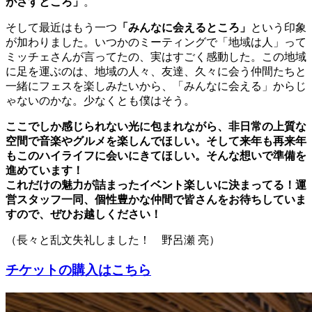
がさすところ」
。
そして最近はもう一つ
「みんなに会えるところ」
という印象
が加わりました。いつかのミーティングで「地域は人」って
ミッチェさんが言ってたの、実はすごく感動した。この地域
に足を運ぶのは、地域の人々、友達、久々に会う仲間たちと
一緒にフェスを楽しみたいから、「みんなに会える」からじ
ゃないのかな。少なくとも僕はそう。
ここでしか感じられない光に包まれながら、非日常の上質な
空間で音楽やグルメを楽しんでほしい。そして来年も再来年
もこのハイライフに会いにきてほしい。そんな想いで準備を
進めています！
これだけの魅力が詰まったイベント楽しいに決まってる！運
営スタッフ一同、個性豊かな仲間で皆さんをお待ちしていま
すので、ぜひお越しください！
（長々と乱文失礼しました！ 野呂瀬 亮）
チケットの購入はこちら