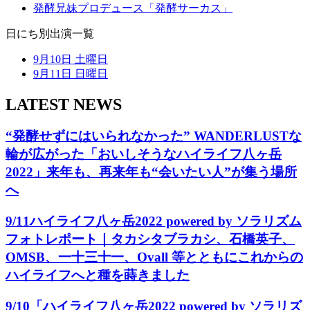
発酵兄妹プロデュース
「発酵サーカス」
日にち別出演一覧
9月10日 土曜日
9月11日 日曜日
LATEST NEWS
“発酵せずにはいられなかった” WANDERLUSTな
輪が広がった「おいしそうなハイライフ八ヶ岳
2022」来年も、再来年も“会いたい人”が集う場所
へ
9/11ハイライフ八ヶ岳2022 powered by ソラリズム
フォトレポート｜タカシタブラカシ、石橋英子、
OMSB、一十三十一、Ovall 等とともにこれからの
ハイライフへと種を蒔きました
9/10「ハイライフ八ヶ岳2022 powered by ソラリズ