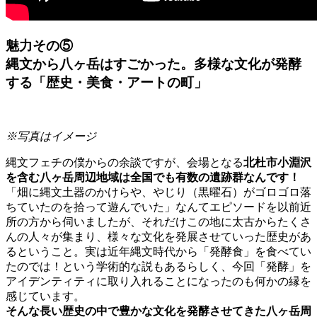
魅力その⑤
縄文から八ヶ岳はすごかった。多様な文化が発酵
する「歴史・美食・アートの町」
※写真はイメージ
縄文フェチの僕からの余談ですが、会場となる
北杜市小淵沢
を含む八ヶ岳周辺地域は全国でも有数の遺跡群なんです！
「畑に縄文土器のかけらや、やじり（黒曜石）がゴロゴロ落
ちていたのを拾って遊んでいた」なんてエピソードを以前近
所の方から伺いましたが、それだけこの地に太古からたくさ
んの人々が集まり、様々な文化を発展させていった歴史があ
るということ。実は近年縄文時代から「発酵食」を食べてい
たのでは！という学術的な説もあるらしく、今回「発酵」を
アイデンティティに取り入れることになったのも何かの縁を
感じています。
そんな長い歴史の中で豊かな文化を発酵させてきた八ヶ岳周