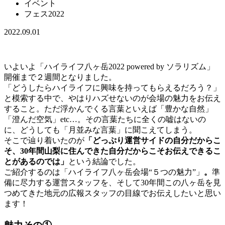
イベント
フェス2022
2022.09.01
いよいよ「ハイライフ八ヶ岳2022 powered by ソラリズム」
開催まで２週間となりました。
「どうしたらハイライフに興味を持ってもらえるだろう？」
と模索する中で、やはりハズせないのが会場の魅力をお伝え
すること。ただ浮かんでくる言葉といえば「豊かな自然」
「澄んだ空気」etc…。その言葉たちに全くの嘘はないの
に、どうしても「月並みな言葉」に聞こえてしまう。
そこで辿り着いたのが
「どっぷり運営サイドの自分だからこ
そ、30年間山梨に住んできた自分だからこそお伝えできるこ
とがあるのでは」
という結論でした。
ご紹介するのは「ハイライフ八ヶ岳会場“５つの魅力”」
。
準
備に尽力する運営スタッフを、そして30年間この八ヶ岳を見
つめてきた地元の広報スタッフの目線でお伝えしたいと思い
ます！