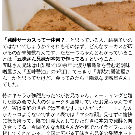
「発酵サーカスって一体何？」
と思っている人、結構多いの
ではないでしょうか？それもそのはず、どんなサーカスが広
がるのか未知数なんです。ただ一つちゃんとわかっているこ
とは
「五味さん兄妹が本気で作ってる」ということ。
五味さん兄妹は山梨県で150余年に渡り醸造業を営む老舗味
噌屋さん「五味醤油」の6代目。てっきり「寡黙な醤油屋さ
ん」かと思ってたけど、会ってみたら「陽気な味噌屋さん」
でした。
特にキャラが強烈だったのがお兄ちゃん。ミーティングと題
した飲み会で大人のジョークを連発していたお兄ちゃんです
が、実は発酵の世界では有名なすごい人だった・・・。なん
かカッコよくないですか？表では「マジな顔」見せずに愉快
に振る舞って、陰では職人としてひたむきに本気で発酵と向
き合ってる。今回そんな五味さんが本気でハイライフに力を
貸してくれている。全国に広がる五味さん兄弟の発酵ネット