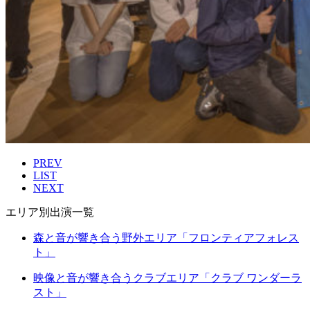
PREV
LIST
NEXT
エリア別出演一覧
森と音が響き合う野外エリア
「フロンティアフォレス
ト」
映像と音が響き合うクラブエリア
「クラブ ワンダーラ
スト」