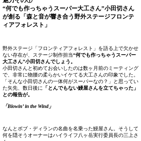
魅力その①
“何でも作っちゃうスーパー大工さん”小田切さん
が創る「森と音が響き合う野外ステージフロンテ
ィアフォレスト」
野外ステージ「フロンティアフォレスト」を語る上で欠かせ
ない存在が、ステージ制作担当
“何でも作っちゃうスーパー
大工さん”小田切さんでしょう。
小田切さんと初めてお会いしたのは数ヶ月前のミーティング
で、非常に物腰の柔らかいイケてる大工さんの印象でした。
「そんな小田切さんの一体何がスーパーなの？」と思ってい
た矢先、数日後に
「とんでもない鰻屋さんを立てちゃった」
との報告が。
「Blowin’ in the Wind」
なんとボブ・ディランの名曲を名乗った鰻屋さん。そうして
何を隠そうオーナーはハイライフ八ヶ岳実行委員長の三上さ