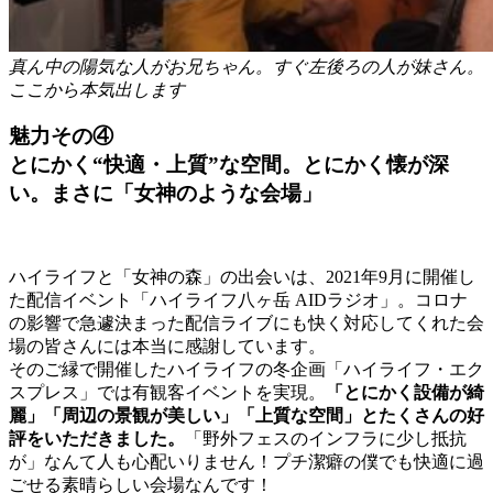
真ん中の陽気な人がお兄ちゃん。すぐ左後ろの人が妹さん。
ここから本気出します
魅力その④
とにかく“快適・上質”な空間。とにかく懐が深
い。まさに「女神のような会場」
ハイライフと「女神の森」の出会いは、2021年9月に開催し
た配信イベント「ハイライフ八ヶ岳 AIDラジオ」。コロナ
の影響で急遽決まった配信ライブにも快く対応してくれた会
場の皆さんには本当に感謝しています。
そのご縁で開催したハイライフの冬企画「ハイライフ・エク
スプレス」では有観客イベントを実現。
「とにかく設備が綺
麗」「周辺の景観が美しい」「上質な空間」とたくさんの好
評をいただきました。
「野外フェスのインフラに少し抵抗
が」なんて人も心配いりません！プチ潔癖の僕でも快適に過
ごせる素晴らしい会場なんです！