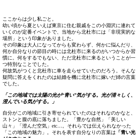
ここからは少し私ごと。
幼い頃から夏といえば東京に住む親戚をこの小淵沢に連れて
いくのが定番イベントで、当地から北杜市には「非現実的な
場所」という印象がありました。
その印象は大人になってからも変わらず、何かに悩んだり、
何か自分なりの節目の時には北杜市に来るのがいつからか習
慣に。何をするでもない、ただ北杜市に来るということが一
つ特別なことでした。
何故気がつくと北杜市に車を走らせていたのだろう。そんな
疑問に答えをくれたのは結婚を機に北杜市に嫁いだ姉の言葉
でした。
「この地域では太陽の光が“青い”気がする。光が清々しく、
澄んでいる気がする。」
自分がこの地域に引き寄せられていたのはそれなのかなと、
ストンと腹の底に落ちました。「豊かな自然」「美しい
山々」「澄んだ空気」etc…。それらでは伝えられなかった
「この地域の魅力」。それを表す自分なりの言葉は
「青い光