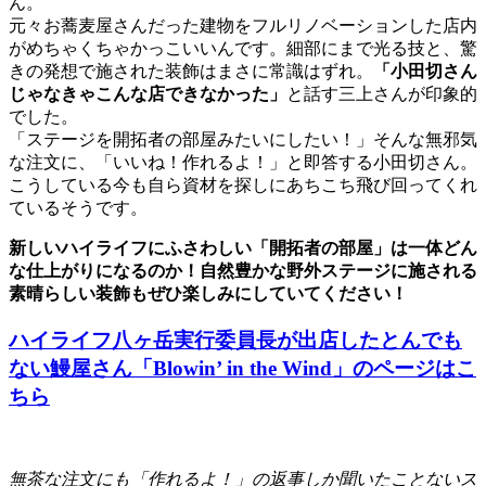
ん。
元々お蕎麦屋さんだった建物をフルリノベーションした店内
がめちゃくちゃかっこいいんです。細部にまで光る技と、驚
きの発想で施された装飾はまさに常識はずれ。
「小田切さん
じゃなきゃこんな店できなかった」
と話す三上さんが印象的
でした。
「ステージを開拓者の部屋みたいにしたい！」そんな無邪気
な注文に、「いいね！作れるよ！」と即答する小田切さん。
こうしている今も自ら資材を探しにあちこち飛び回ってくれ
ているそうです。
新しいハイライフにふさわしい「開拓者の部屋」は一体どん
な仕上がりになるのか！自然豊かな野外ステージに施される
素晴らしい装飾もぜひ楽しみにしていてください！
ハイライフ八ヶ岳実行委員長が出店したとんでも
ない鰻屋さん「Blowin’ in the Wind」のページはこ
ちら
無茶な注文にも「作れるよ！」の返事しか聞いたことないス