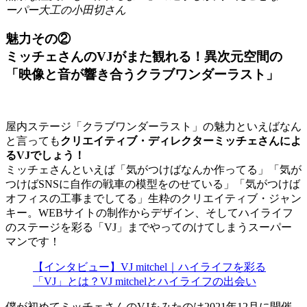
ーパー大工の小田切さん
魅力その②
ミッチェさんのVJがまた観れる！異次元空間の
「映像と音が響き合うクラブワンダーラスト」
屋内ステージ「クラブワンダーラスト」の魅力といえばなん
と言っても
クリエイティブ・ディレクターミッチェさんによ
るVJでしょう！
ミッチェさんといえば「気がつけばなんか作ってる」「気が
つけばSNSに自作の戦車の模型をのせている」「気がつけば
オフィスの工事までしてる」生粋のクリエイティブ・ジャン
キー。WEBサイトの制作からデザイン、そしてハイライフ
のステージを彩る「VJ」までやってのけてしまうスーパー
マンです！
【インタビュー】VJ mitchel｜ハイライフを彩る
「VJ」とは？VJ mitchelとハイライフの出会い
僕が初めてミッチェさんのVJをみたのは2021年12月に開催