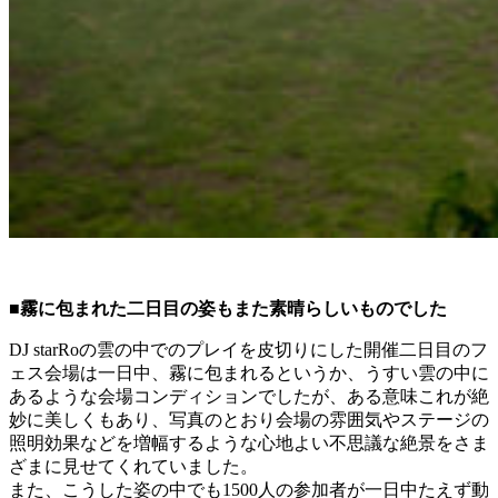
■霧に包まれた二日目の姿もまた素晴らしいものでした
DJ starRoの雲の中でのプレイを皮切りにした開催二日目のフ
ェス会場は一日中、霧に包まれるというか、うすい雲の中に
あるような会場コンディションでしたが、ある意味これが絶
妙に美しくもあり、写真のとおり会場の雰囲気やステージの
照明効果などを増幅するような心地よい不思議な絶景をさま
ざまに見せてくれていました。
また、こうした姿の中でも1500人の参加者が一日中たえず動