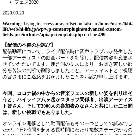
フェス2020
2020.09.20
Warning
: Trying to access array offset on false in
/home/users/0/hi-
life/web/hi-life.jp/wp/wp-content/plugins/advanced-custom-
fields-pro/includes/api/api-template.php
on line
499
【配信の不備のお詫び】
配信動画について、ライブ配信時に音声トラブルが発生した
一部アーティストの動画パートを削除し、配信内容を変更さ
せていただいてます。運営側のミスにより、お聴き苦しい部
分を苦渋の判断で削除しましたこと、アーティストとご視聴
の皆さまにご迷惑をおかけしたことをお詫び申し上げます。
今回、コロナ禍の中からの音楽フェスの新しい姿を創り出そ
うと、ハイライフ八ヶ岳がスタッフ関係者、出演アーティス
ト皆さん、そして3000人の参加者みなさんと共にした二日間
は、新しい挑戦でもありました。
オンライン開催として動画配信もその一つとしての試みでし
たが、1日8時間を超える長時間にわたり複数ステージからの