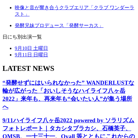
映像と音が響き合うクラブエリア
「クラブ ワンダーラ
スト」
発酵兄妹プロデュース
「発酵サーカス」
日にち別出演一覧
9月10日 土曜日
9月11日 日曜日
LATEST NEWS
“発酵せずにはいられなかった” WANDERLUSTな
輪が広がった「おいしそうなハイライフ八ヶ岳
2022」来年も、再来年も“会いたい人”が集う場所
へ
9/11ハイライフ八ヶ岳2022 powered by ソラリズム
フォトレポート｜タカシタブラカシ、石橋英子、
OMSB、一十三十一、Ovall 等とともにこれからの