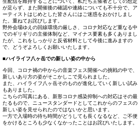
生配信を維持することについて、私たち主催者としての想定
が足らず、また開催後の確認や連絡についても不十分で、ア
ーティストはじめとした皆さんにはご迷惑をおかけしまし
た。重ねてお詫びします。
野外会場ゆえの回線環境の厳しさ、コロナ対応など重なる中
でのギリギリの主催体制など、マイナス要素も多くありまし
たが、これをしっかりと反省材料として今後に進みますの
で、どうぞよろしくお願いいたします。
■ハイライフ八ヶ岳での新しい姿の中から
今回、コロナ禍の中からの音楽フェス開催への挑戦の中で、
新しいあり方の姿がそこかしこで見られました。
また、ハイライフ八ヶ岳そのものが進化していく新しい試み
もありました。
こちらの写真にある、新形コロナ感染抑制への対応はその最
たるもので、ニュースタンダードとしてこれからのフェスの
新しい姿を見せられたのではないかと思います。
一方で入場時の待ち時間がどうしても長くなるなど、ご不便
をかけるところも少なくなかったことはお詫びいたします。