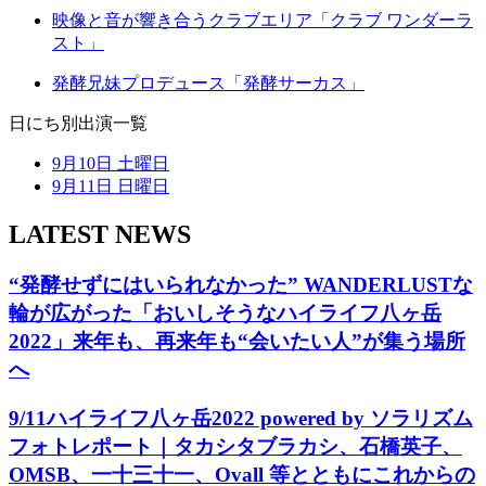
映像と音が響き合うクラブエリア
「クラブ ワンダーラ
スト」
発酵兄妹プロデュース
「発酵サーカス」
日にち別出演一覧
9月10日 土曜日
9月11日 日曜日
LATEST NEWS
“発酵せずにはいられなかった” WANDERLUSTな
輪が広がった「おいしそうなハイライフ八ヶ岳
2022」来年も、再来年も“会いたい人”が集う場所
へ
9/11ハイライフ八ヶ岳2022 powered by ソラリズム
フォトレポート｜タカシタブラカシ、石橋英子、
OMSB、一十三十一、Ovall 等とともにこれからの