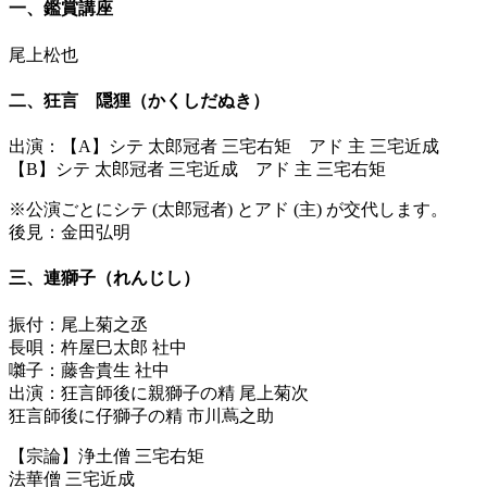
一、鑑賞講座
尾上松也
二、狂言 隠狸（かくしだぬき）
出演：【A】シテ 太郎冠者 三宅右矩 アド 主 三宅近成
【B】シテ 太郎冠者 三宅近成 アド 主 三宅右矩
※公演ごとにシテ (太郎冠者) とアド (主) が交代します。
後見：金田弘明
三、連獅子（れんじし）
振付：尾上菊之丞
長唄：杵屋巳太郎 社中
囃子：藤舎貴生 社中
出演：狂言師後に親獅子の精 尾上菊次
狂言師後に仔獅子の精 市川蔦之助
【宗論】浄土僧 三宅右矩
法華僧 三宅近成