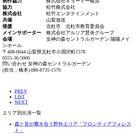
制作協力
株式会社キョードー横浜
協力
松竹株式会社
株式会社
松竹エンタテインメント
共催
山梨放送
後援
北杜市 北杜市教育委員会
メインサポーター
株式会社アルソア慧央グループ
会場
女神の森セントラルガーデン 陽陽メイ
ンホール
〒408-0044 山梨県北杜市小淵沢町1578
0551-36-5000
問い合わせ 女神の森セントラルガーデン
(担当：橋本) 080-8735-1570
PREV
LIST
NEXT
エリア別出演一覧
森と音が響き合う野外エリア
「フロンティアフォレス
ト」