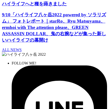
ハイライフへと種を蒔きました
9/10「ハイライフ八ヶ岳2022 powered by ソラリズ
ム」 フォトレポート｜starRo、Ryu Matsuyama、
ermhoi with The attention please、GREEN
ASSASSIN DOLLAR、鬼の右腕などが集った新し
いハイライフの幕開け
ALL NEWS
FOLLOW ME!