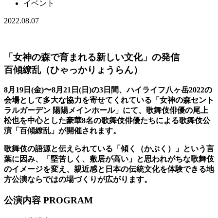
イベント
2022.08.07
「女神の森で育まれる新しい文化」の発信
百傾繚乱（ひゃっかりょうらん）
8月19日(金)〜8月21日(日)の3日間、ハイライフ八ヶ岳2022の
会場として多大な協力を寄せてくれている「女神の森セント
ラルガーデン 陽陽メインホール」にて、歌舞伎俳優の尾上
松也を中心とした豪華8名の歌舞伎俳優たちによる歌舞伎公
演「百傾繚乱」が開催されます。
歌舞伎の語源と伝えられている「傾く（かぶく）」という言
葉に因み、「堅苦しく、敷居が高い」と思われがちな歌舞伎
のイメージを変え、親近感と日本の伝統文化を体験できる地
方公演ならではの場づくりが広がります。
公演内容 PROGRAM