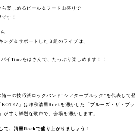
から楽しめるビール＆フード山盛りで
腹です！
から
でブッキング＆サポートした３組のライブは、
、
カンパイTimeをはさんで、たっぷり楽しめます！！
本随一の技巧派ロックバンド“シアターブルック”を代表して
KOTEZ」は昨秋清里Rockを湧かした「ブルーズ・ザ・ブ
na」が甘く鮮烈な歌声で、会場を湧かします。
めざして、清里Rockで盛り上がりましょう！