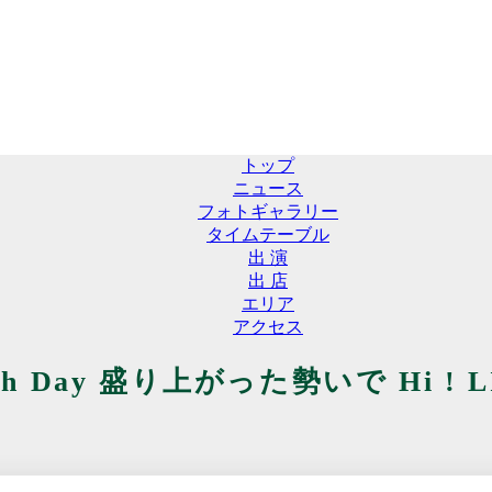
トップ
ニュース
フォトギャラリー
タイムテーブル
出 演
出 店
エリア
アクセス
irth Day 盛り上がった勢いで Hi !