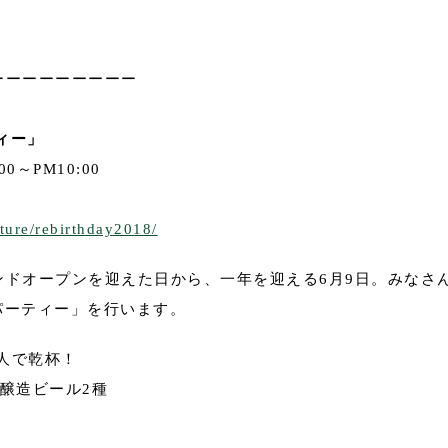
ーーーーーーーーー
ティー」
00～PM10:00
ature/rebirthday2018/
ンドオープンを迎えた日から、一年を迎える6月9日。みなさ
Dayパーティー」を行います。
90人で乾杯！
醸造ビール2種