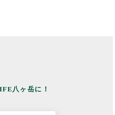
 LIFE八ヶ岳に！