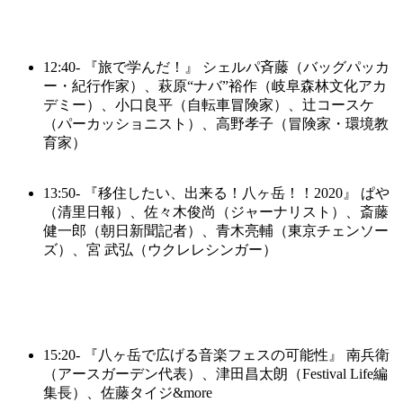
12:40-
『旅で学んだ！』
シェルパ斉藤（バッグパッカ
ー・紀行作家）、萩原“ナバ”裕作（岐阜森林文化アカ
デミー）、小口良平（自転車冒険家）、辻コースケ
（パーカッショニスト）、高野孝子（冒険家・環境教
育家）
13:50-
『移住したい、出来る！八ヶ岳！！2020』
ぱや
（清里日報）、佐々木俊尚（ジャーナリスト）、斎藤
健一郎（朝日新聞記者）、青木亮輔（東京チェンソー
ズ）、宮 武弘（ウクレレシンガー）
15:20-
『八ヶ岳で広げる音楽フェスの可能性』
南兵衛
（アースガーデン代表）、津田昌太朗（Festival Life編
集長）、佐藤タイジ&more