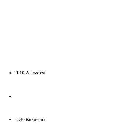
11:10-
Auto&mst
12:30-
tsukuyomi