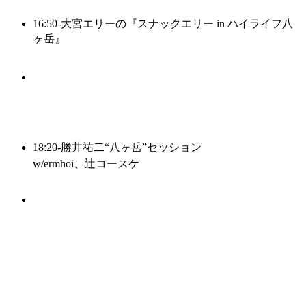
16:50-
大宮エリーの『スナックエリー in ハイライフ八
ヶ岳』
18:20-
勝井祐二“八ヶ岳”セッション
w/ermhoi、辻コースケ