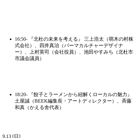
16:50-
『北杜の未来を考える』
三上浩太（萌木の村株
式会社）、四井真治（パーマカルチャーデザイナ
ー）、上村英司（会社役員）、池田やすみち（北杜市
市議会議員）
18:20-
『餃子とラーメンから紐解くローカルの魅力』
土屋誠（BEEK編集長・アートディレクター）、斉藤
和真（かえる舎代表）
9.13 [日]